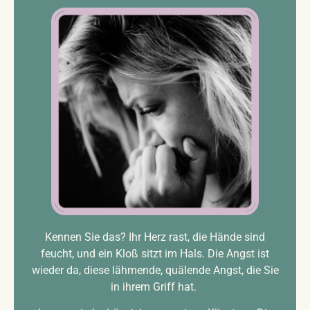
Kennen Sie das? Ihr Herz rast, die Hände sind
feucht, und ein Kloß sitzt im Hals. Die Angst ist
wieder da, diese lähmende, quälende Angst, die Sie
in ihrem Griff hat.