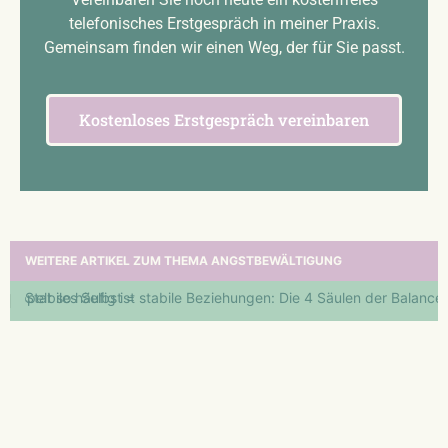
telefonisches Erstgespräch in meiner Praxis.
Gemeinsam finden wir einen Weg, der für Sie passt.
Kostenloses Erstgespräch vereinbaren
WEITERE ARTIKEL ZUM THEMA ANGSTBEWÄLTIGUNG
oppelt so häufig ist
Stabiles Selbst = stabile Beziehungen: Die 4 Säulen der Balance
A