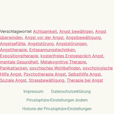
eine
E-Mail,
dass Sie sich gerne für meinen
Newsletter anmelden und über die nächsten
Kurstermine informiert werden möchten.
Verschlagwortet
Achtsamkeit
,
Angst bewältigen
,
Angst
überwinden
,
Angst vor der Angst
,
Angstbewältigung
,
Angstgefühle
,
Angststörung
,
Angststörungen
,
Angsttherapie
,
Entspannungstechniken
,
Expositionstherapie
,
kostenfreies Erstgespräch Angst
,
mentale Gesundheit
,
Metakognitive Therapie
,
Panikattacken
,
psychisches Wohlbefinden
,
psychologische
Hilfe Angst
,
Psychotherapie Angst
,
Selbsthilfe Angst
,
Soziale Angst
,
Stressbewältigung
,
Therapie bei Angst
Impressum
Datenschutzerklärung
Privatsphäre-Einstellungen ändern
Historie der Privatsphäre-Einstellungen